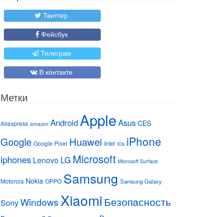
Твиттер
Фейсбук
Телеграм
В контакте
Метки
Apple
Android
Asus
CES
Aliexpress
amazon
iPhone
Huawei
Google
Google Pixel
Intel
iOs
Microsoft
iphones
LG
Lenovo
Microsoft Surface
Samsung
Nokia
Motorola
OPPO
Samsung Galaxy
Xiaomi
Безопасность
Windows
Sony