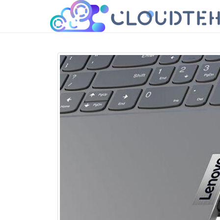
cloudteh.ru
Облако технологий