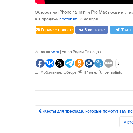
Обзоров на iPhone 12 mini и Pro Max пока нет, т
а в продажу
поступят
13 ноября.
Горячие новости
В контакте
Твитт
Источник
vc.ru
| Автор Вадим Скворцов
1
,
.
.
Мобильные
Обзоры
iPhone
permalink
Жесты для трекпада, которые помогут вам исп
Post navigation
Micr