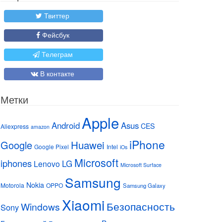
Твиттер
Фейсбук
Телеграм
В контакте
Метки
Apple
Android
Asus
CES
Aliexpress
amazon
iPhone
Huawei
Google
Google Pixel
Intel
iOs
Microsoft
iphones
LG
Lenovo
Microsoft Surface
Samsung
Nokia
Motorola
OPPO
Samsung Galaxy
Xiaomi
Безопасность
Windows
Sony