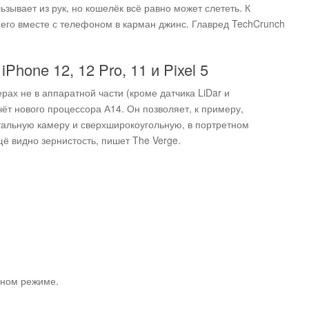
ьзывает из рук, но кошелёк всё равно может слететь. К
 его вместе с телефоном в карман джинс. Главред TechCrunch
hone 12, 12 Pro, 11 и Pixel 5
рах не в аппаратной части (кроме датчика LiDar и
счёт нового процессора А14. Он позволяет, к примеру,
альную камеру и сверхшироко­угольную, в портретном
ё видно зернистость, пишет The Verge.
очном режиме.