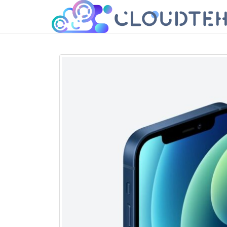
cloudteh.ru
Облако технологий