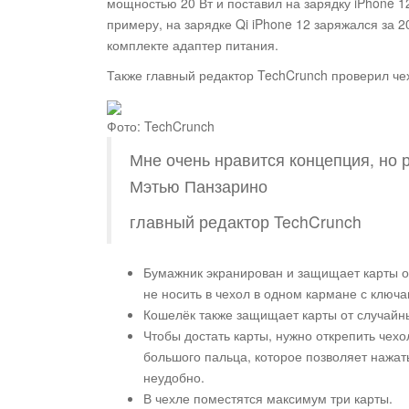
мощностью 20 Вт и поставил на зарядку iPhone 1
примеру, на зарядке Qi iPhone 12 заряжался за 2
комплекте адаптер питания.
Также главный редактор TechCrunch проверил чех
Фото: TechCrunch
Мне очень нравится концепция, но
Мэтью Панзарино
главный редактор TechCrunch
Бумажник экранирован и защищает карты от
не носить в чехол в одном кармане с ключа
Кошелёк также защищает карты от случайн
Чтобы достать карты, нужно открепить чехо
большого пальца, которое позволяет нажать
неудобно.
В чехле поместятся максимум три карты.