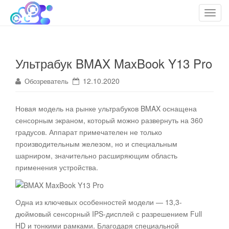
cloudteh.ru
Облако технологий
T
o
g
g
Ультрабук BMAX MaxBook Y13 Pro
l
e
12.10.2020
Обозреватель
n
a
Новая модель на рынке ультрабуков BMAX оснащена
v
сенсорным экраном, который можно развернуть на 360
i
градусов
. Аппарат примечателен не только
g
производительным железом, но и специальным
a
шарниром, значительно расширяющим область
t
применения устройства.
i
o
n
Одна из ключевых особенностей модели — 13,3-
дюймовый сенсорный IPS-дисплей с разрешением Full
HD и тонкими рамками. Благодаря специальной