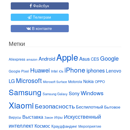
Фейсбук
Телеграм
В контакте
Метки
Apple
Google
Android
Asus
CES
Aliexpress
amazon
iPhone
Huawei
iphones
Lenovo
Google Pixel
Intel
iOs
Microsoft
LG
Nokia
Motorola
OPPO
Microsoft Surface
Samsung
Windows
Sony
Samsung Galaxy
Xiaomi
Безопасность
Беспилотный
Бытовое
Искусственный
Выставка
Вирусы
Игры
Закон
интеллект
Космос
Краудфандинг
Мероприятие