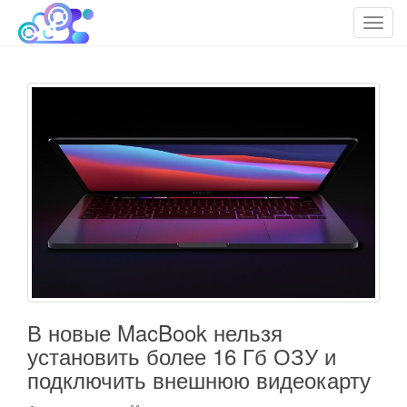
cloudteh.ru
Облако технологий
T
o
g
g
l
e
n
a
v
i
g
a
t
i
o
В новые MacBook нельзя
n
установить более 16 Гб ОЗУ и
подключить внешнюю видеокарту