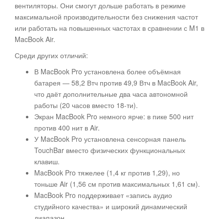
вентиляторы. Они смогут дольше работать в режиме
максимальной производительности без снижения частот
или работать на повышенных частотах в сравнении с M1 в
MacBook Air.
Среди других отличий:
В MacBook Pro установлена более объёмная
батарея — 58,2 Втч против 49,9 Втч в MacBook Air,
что даёт дополнительные два часа автономной
работы (20 часов вместо 18-ти).
Экран MacBook Pro немного ярче: в пике 500 нит
против 400 нит в Air.
У MacBook Pro установлена сенсорная панель
TouchBar вместо физических функциональных
клавиш.
MacBook Pro тяжелее (1,4 кг против 1,29), но
тоньше Air (1,56 см против максимальных 1,61 см).
MacBook Pro поддерживает «запись аудио
студийного качества» и широкий динамический
диапазон.