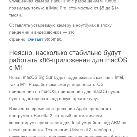
улучшенная камера FaceTime с разрешением 1080p
появилась только в iMac Pro, стоимостью от $5 до $14
тысяч.
Оставлять устаревшую камеру в ноутбуках в эпоху
пандемии и видеозвонков — это
странно,
считает
9to5mac.
Неясно, насколько стабильно будут
работать x86-приложения для macOS
с M1
Новая macOS Big Sur будет поддерживать как чипы Intel,
так и M1. Разработчики смогут переносить iOS-
приложения на macOS, приложения для macOS нужно
будет адаптировать под новую архитектуру.
В качестве временного решения Apple предлагает
инструмент Rosetta 2, который автоматически
конвертирует приложения для Intel-устройств под ARM во
время установки. Технология Universal 2, наоборот,
позволит запускать приложения для процессоров Apple на