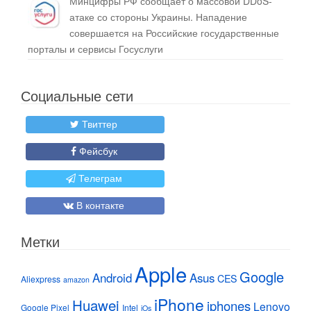
Минцифры РФ сообщает о массовой DDoS-
атаке со стороны Украины. Нападение
совершается на Российские государственные
порталы и сервисы Госуслуги
Социальные сети
Твиттер
Фейсбук
Телеграм
В контакте
Метки
Apple
Google
Android
Asus
CES
Aliexpress
amazon
iPhone
Huawei
iphones
Lenovo
Google Pixel
Intel
iOs