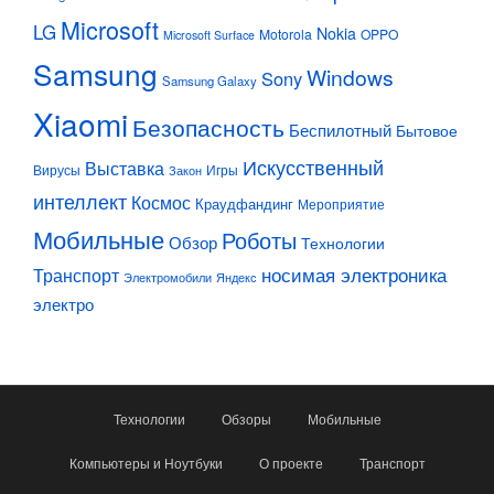
Microsoft
LG
Nokia
Motorola
OPPO
Microsoft Surface
Samsung
Windows
Sony
Samsung Galaxy
Xiaomi
Безопасность
Беспилотный
Бытовое
Искусственный
Выставка
Вирусы
Игры
Закон
интеллект
Космос
Краудфандинг
Мероприятие
Мобильные
Роботы
Обзор
Технологии
Транспорт
носимая электроника
Электромобили
Яндекс
электро
Технологии
Обзоры
Мобильные
Компьютеры и Ноутбуки
О проекте
Транспорт