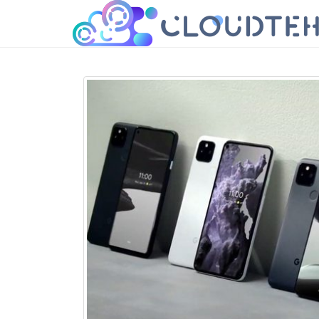
cloudteh.ru
Облако технологий