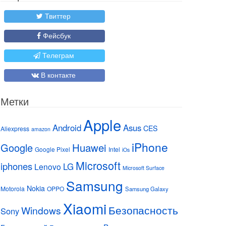
Твиттер
Фейсбук
Телеграм
В контакте
Метки
Apple
Android
Asus
CES
Aliexpress
amazon
iPhone
Huawei
Google
Google Pixel
Intel
iOs
Microsoft
iphones
LG
Lenovo
Microsoft Surface
Samsung
Nokia
Motorola
OPPO
Samsung Galaxy
Xiaomi
Безопасность
Windows
Sony