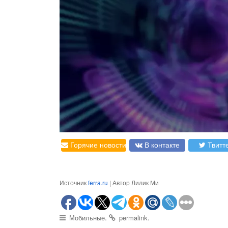
Горячие новости
В контакте
Твитт
Источник
ferra.ru
| Автор Лилик Ми
.
.
Мобильные
permalink