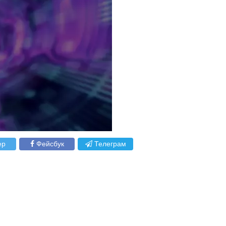
ер
Фейсбук
Телеграм