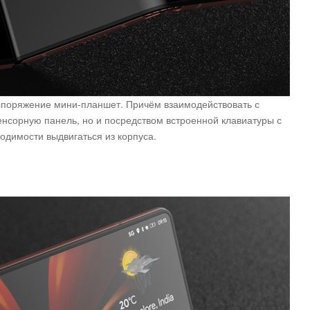
споряжение мини-планшет. Причём взаимодействовать с
енсорную панель, но и посредством встроенной клавиатуры с
димости выдвигаться из корпуса.