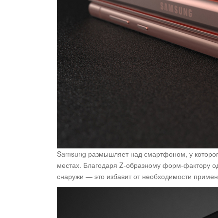
Samsung размышляет над смартфоном, у которого
местах. Благодаря Z-образному форм-фактору од
снаружи — это избавит от необходимости приме