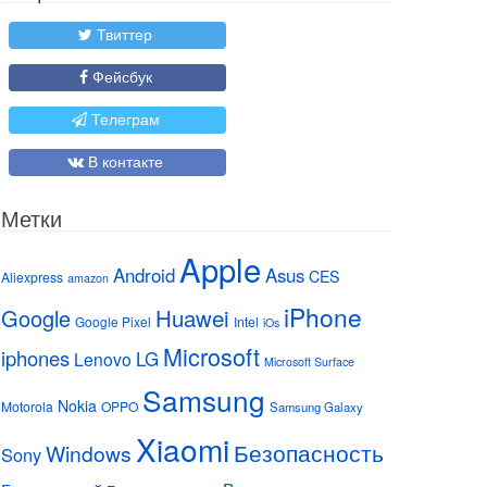
Твиттер
Фейсбук
Телеграм
В контакте
Метки
Apple
Android
Asus
CES
Aliexpress
amazon
iPhone
Huawei
Google
Google Pixel
Intel
iOs
Microsoft
iphones
LG
Lenovo
Microsoft Surface
Samsung
Nokia
Motorola
OPPO
Samsung Galaxy
Xiaomi
Безопасность
Windows
Sony