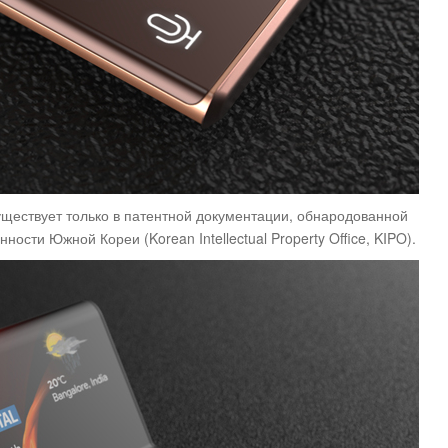
уществует только в патентной документации, обнародованной
ости Южной Кореи (Korean Intellectual Property Office, KIPO).