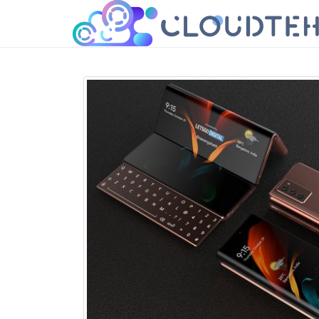
cloudteh.ru
Облако технологий