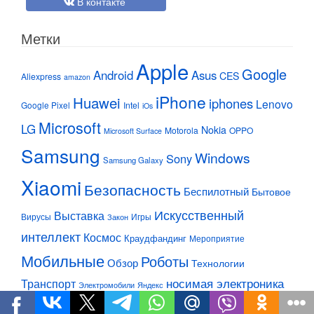
В контакте
Метки
Apple
Google
Android
Asus
CES
Aliexpress
amazon
iPhone
Huawei
iphones
Lenovo
Google Pixel
Intel
iOs
Microsoft
LG
Nokia
Motorola
OPPO
Microsoft Surface
Samsung
Windows
Sony
Samsung Galaxy
Xiaomi
Безопасность
Беспилотный
Бытовое
Искусственный
Выставка
Вирусы
Игры
Закон
интеллект
Космос
Краудфандинг
Мероприятие
Мобильные
Роботы
Обзор
Технологии
Транспорт
носимая электроника
Электромобили
Яндекс
электро