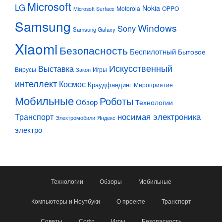
Microsoft
LG
Nokia
Motorola
OPPO
Microsoft Surface
Samsung
Windows
Sony
Samsung Galaxy
Xiaomi
Безопасность
Беспилотный
Бытовое
Искусственный
Выставка
Вирусы
Игры
Закон
интеллект
Космос
Краудфандинг
Мероприятие
Мобильные
Роботы
Обзор
Технологии
Транспорт
носимая электроника
Электромобили
Яндекс
электро
Технологии
Обзоры
Мобильные
Компьютеры и Ноутбуки
О проекте
Транспорт
Советы
Софт
Игры
Безопасность