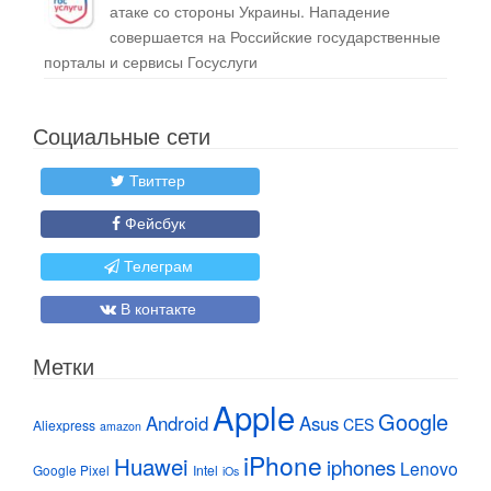
атаке со стороны Украины. Нападение
совершается на Российские государственные
порталы и сервисы Госуслуги
Социальные сети
Твиттер
Фейсбук
Телеграм
В контакте
Метки
Apple
Google
Android
Asus
CES
Aliexpress
amazon
iPhone
Huawei
iphones
Lenovo
Google Pixel
Intel
iOs