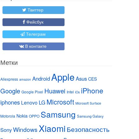
Твиттер
Фейсбук
Телеграм
В контакте
Метки
Apple
Android
Asus
CES
Aliexpress
amazon
iPhone
Huawei
Google
Google Pixel
Intel
iOs
Microsoft
iphones
LG
Lenovo
Microsoft Surface
Samsung
Nokia
Motorola
OPPO
Samsung Galaxy
Xiaomi
Безопасность
Windows
Sony