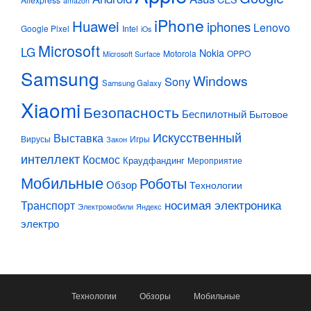
amazon
iPhone
Huawei
iphones
Lenovo
Google Pixel
Intel
iOs
Microsoft
LG
Nokia
Motorola
OPPO
Microsoft Surface
Samsung
Windows
Sony
Samsung Galaxy
Xiaomi
Безопасность
Беспилотный
Бытовое
Искусственный
Выставка
Вирусы
Игры
Закон
интеллект
Космос
Краудфандинг
Мероприятие
Мобильные
Роботы
Обзор
Технологии
Транспорт
носимая электроника
Электромобили
Яндекс
электро
Технологии
Обзоры
Мобильные