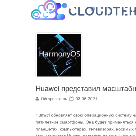
cloudteh.ru
Облако технологий
Huawei представил масштаб
03.06.2021
Обозреватель
Huawei обновляет свою операционную систему н
пятилетние смартфоны.
Она будет применяться 
планшетах, компьютерах, телевизорах, носимых 
своих гаджетов Huawei подготовила самый крупны