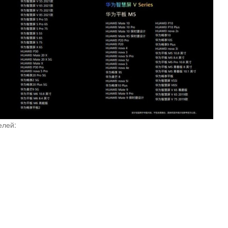
елей: