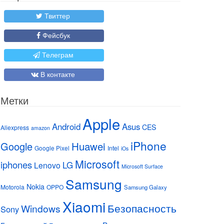
Твиттер
Фейсбук
Телеграм
В контакте
Метки
Apple
Android
Asus
CES
Aliexpress
amazon
iPhone
Huawei
Google
Google Pixel
Intel
iOs
Microsoft
iphones
LG
Lenovo
Microsoft Surface
Samsung
Nokia
Motorola
OPPO
Samsung Galaxy
Xiaomi
Безопасность
Windows
Sony