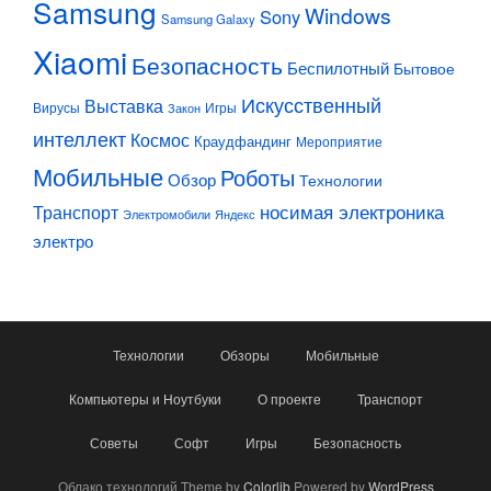
Samsung
Windows
Sony
Samsung Galaxy
Xiaomi
Безопасность
Беспилотный
Бытовое
Искусственный
Выставка
Вирусы
Игры
Закон
интеллект
Космос
Краудфандинг
Мероприятие
Мобильные
Роботы
Обзор
Технологии
Транспорт
носимая электроника
Электромобили
Яндекс
электро
Технологии
Обзоры
Мобильные
Компьютеры и Ноутбуки
О проекте
Транспорт
Советы
Софт
Игры
Безопасность
Облако технологий Theme by
Colorlib
Powered by
WordPress