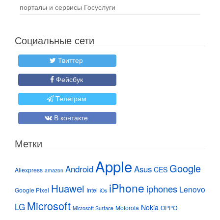
порталы и сервисы Госуслуги
Социальные сети
Твиттер
Фейсбук
Телеграм
В контакте
Метки
Apple
Google
Android
Asus
CES
Aliexpress
amazon
iPhone
Huawei
iphones
Lenovo
Google Pixel
Intel
iOs
Microsoft
LG
Nokia
Motorola
OPPO
Microsoft Surface