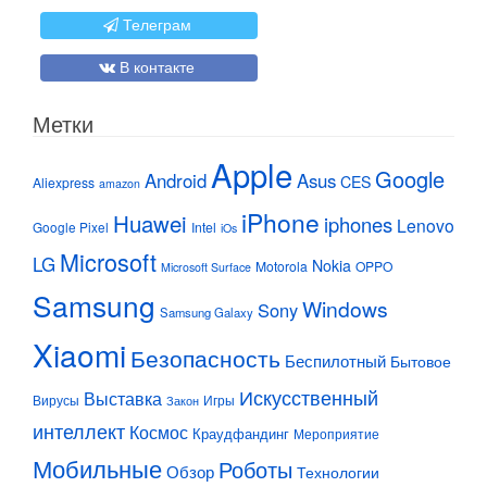
Телеграм
В контакте
Метки
Apple
Google
Android
Asus
CES
Aliexpress
amazon
iPhone
Huawei
iphones
Lenovo
Google Pixel
Intel
iOs
Microsoft
LG
Nokia
Motorola
OPPO
Microsoft Surface
Samsung
Windows
Sony
Samsung Galaxy
Xiaomi
Безопасность
Беспилотный
Бытовое
Искусственный
Выставка
Вирусы
Игры
Закон
интеллект
Космос
Краудфандинг
Мероприятие
Мобильные
Роботы
Обзор
Технологии