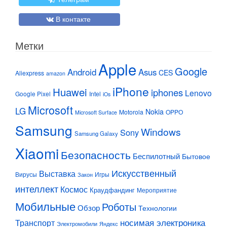
В контакте
Метки
Apple
Google
Android
Asus
CES
Aliexpress
amazon
iPhone
Huawei
iphones
Lenovo
Google Pixel
Intel
iOs
Microsoft
LG
Nokia
Motorola
OPPO
Microsoft Surface
Samsung
Windows
Sony
Samsung Galaxy
Xiaomi
Безопасность
Беспилотный
Бытовое
Искусственный
Выставка
Вирусы
Игры
Закон
интеллект
Космос
Краудфандинг
Мероприятие
Мобильные
Роботы
Обзор
Технологии
Транспорт
носимая электроника
Электромобили
Яндекс