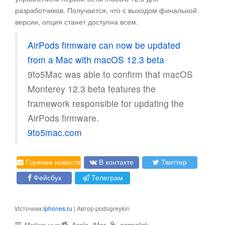
разработчиков. Получается, что с выходом финальной
версии, опция станет доступна всем.
AirPods firmware can now be updated
from a Mac with macOS 12.3 beta
9to5Mac was able to confirm that macOS
Monterey 12.3 beta features the
framework responsible for updating the
AirPods firmware.
9to5mac.com
Горячие новости
В контакте
Твиттер
Фейсбук
Телеграм
Источник
iphones.ru
| Автор podogreykin
,
.
.
Мобильные
Apple
iMac
permalink