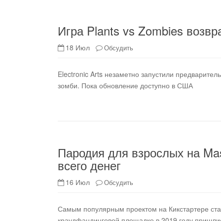
Игра Plants vs Zombies возв
18 Июл
Обсудить
Electronic Arts незаметно запустили предварите
зомби. Пока обновление доступно в США
Пародия для взрослых на Mas
всего денег
16 Июл
Обсудить
Самым популярным проектом на Кикстартере стал
краудфандинговой площадке в 2019 году пришлис