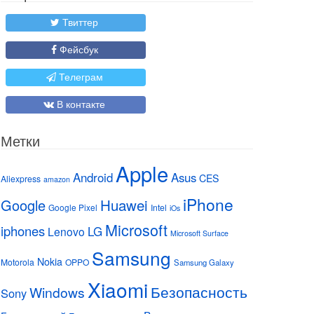
Твиттер
Фейсбук
Телеграм
В контакте
Метки
Apple
Android
Asus
CES
Aliexpress
amazon
iPhone
Huawei
Google
Google Pixel
Intel
iOs
Microsoft
iphones
LG
Lenovo
Microsoft Surface
Samsung
Nokia
Motorola
OPPO
Samsung Galaxy
Xiaomi
Безопасность
Windows
Sony