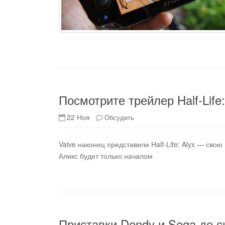
Посмотрите трейлер Half-Life:
22 Ноя
Обсудить
Valve наконец представили Half-Life: Alyx — сво
Аликс будет только началом
Приставки Dendy и Sega до с