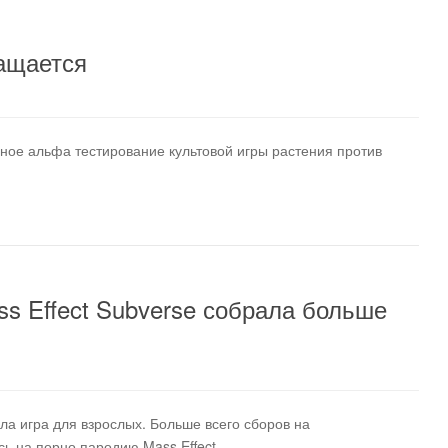
ращается
льное альфа тестирование культовой игры растения против
s Effect Subverse собрала больше
а игра для взрослых. Больше всего сборов на
ь на порно пародию Mass Effect