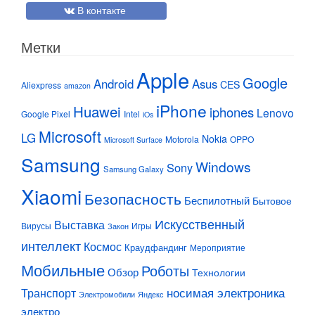
В контакте
Метки
Apple
Google
Android
Asus
CES
Aliexpress
amazon
iPhone
Huawei
iphones
Lenovo
Google Pixel
Intel
iOs
Microsoft
LG
Nokia
Motorola
OPPO
Microsoft Surface
Samsung
Windows
Sony
Samsung Galaxy
Xiaomi
Безопасность
Беспилотный
Бытовое
Искусственный
Выставка
Вирусы
Игры
Закон
интеллект
Космос
Краудфандинг
Мероприятие
Мобильные
Роботы
Обзор
Технологии
Транспорт
носимая электроника
Электромобили
Яндекс
электро