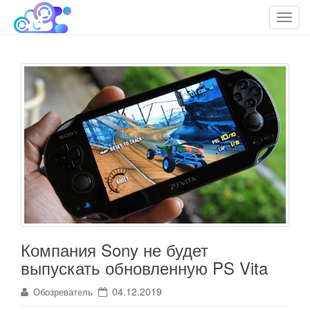
cloudteh.ru
Облако технологий
T
o
g
g
l
e
n
a
v
i
g
a
t
i
o
Компания Sony не будет
n
выпускать обновленную PS Vita
04.12.2019
Обозреватель