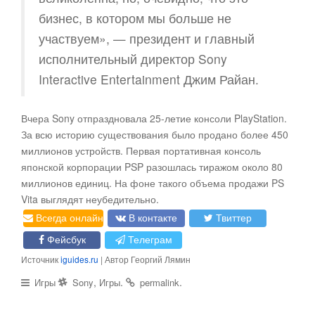
бизнес, в котором мы больше не
участвуем», — президент и главный
исполнительный директор Sony
Interactive Entertainment Джим Райан.
Вчера Sony отпраздновала 25-летие консоли PlayStation.
За всю историю существования было продано более 450
миллионов устройств. Первая портативная консоль
японской корпорации PSP разошлась тиражом около 80
миллионов единиц. На фоне такого объема продажи PS
Vita выглядят неубедительно.
Всегда онлайн
В контакте
Твиттер
Фейсбук
Телеграм
Источник
iguides.ru
| Автор Георгий Лямин
,
.
.
Игры
Sony
Игры
permalink