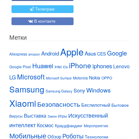
Телеграм
В контакте
Метки
Apple
Google
Android
Asus
CES
Aliexpress
amazon
iPhone
Huawei
iphones
Lenovo
Google Pixel
Intel
iOs
Microsoft
LG
Nokia
Motorola
OPPO
Microsoft Surface
Samsung
Windows
Sony
Samsung Galaxy
Xiaomi
Безопасность
Беспилотный
Бытовое
Искусственный
Выставка
Вирусы
Игры
Закон
интеллект
Космос
Краудфандинг
Мероприятие
Мобильные
Роботы
Обзор
Технологии