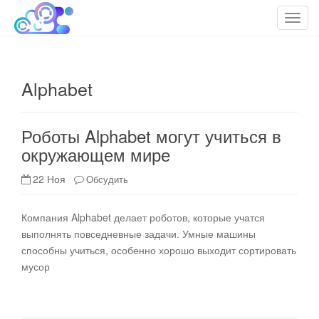
cloudteh.ru
Облако технологий
T
o
g
g
Alphabet
l
e
n
Роботы Alphabet могут учиться в
a
окружающем мире
v
i
22 Ноя
Обсудить
g
a
t
Компания Alphabet делает роботов, которые учатся
i
выполнять повседневные задачи. Умные машины
o
способны учиться, особенно хорошо выходит сортировать
n
мусор