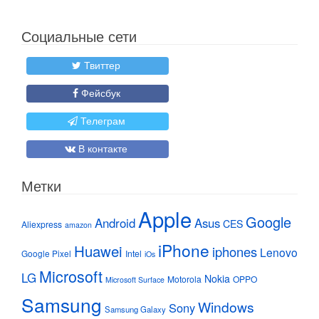
Социальные сети
Твиттер
Фейсбук
Телеграм
В контакте
Метки
Apple
Google
Android
Asus
CES
Aliexpress
amazon
iPhone
Huawei
iphones
Lenovo
Google Pixel
Intel
iOs
Microsoft
LG
Nokia
Motorola
OPPO
Microsoft Surface
Samsung
Windows
Sony
Samsung Galaxy