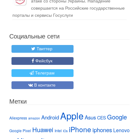
атаке со стороны Украины. Нападение
совершается на Российские государственные
порталы и сервисы Госуслуги
Социальные сети
Твиттер
Фейсбук
Телеграм
В контакте
Метки
Apple
Google
Android
Asus
CES
Aliexpress
amazon
iPhone
Huawei
iphones
Lenovo
Google Pixel
Intel
iOs