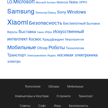
Microsoft
LG
Nokia
Motorola
OPPO
Microsoft Surface
Samsung
Windows
Sony
Samsung Galaxy
Xiaomi
Безопасность
Беспилотный
Бытовое
Искусственный
Выставка
Вирусы
Игры
Закон
интеллект
Космос
Краудфандинг
Мероприятие
Мобильные
Роботы
Обзор
Технологии
Транспорт
носимая электроника
Электромобили
Яндекс
электро
Технологии
Обзоры
Мобильные
Компьютеры и Ноутбуки
О проекте
Транспорт
Советы
Софт
Игры
Безопасность