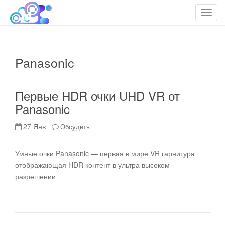
cloudteh.ru
Облако технологий
T
o
g
g
Panasonic
l
e
n
Первые HDR очки UHD VR от
a
Panasonic
v
i
27 Янв
Обсудить
g
a
t
Умные очки Panasonic — первая в мире VR гарнитура
i
отображающая HDR контент в ультра высоком
o
разрешении
n