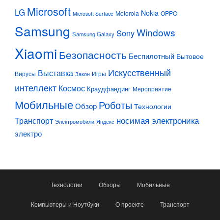
Microsoft
LG
Nokia
Motorola
OPPO
Microsoft Surface
Samsung
Windows
Sony
Samsung Galaxy
Xiaomi
Безопасность
Беспилотный
Бытовое
Искусственный
Выставка
Вирусы
Игры
Закон
интеллект
Космос
Краудфандинг
Мероприятие
Мобильные
Роботы
Обзор
Технологии
Транспорт
носимая электроника
Электромобили
Яндекс
электро
Технологии
Обзоры
Мобильные
Компьютеры и Ноутбуки
О проекте
Транспорт