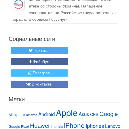
атаке со стороны Украины. Нападение
совершается на Российские государственные
порталы и сервисы Госуслуги
Социальные сети
Твиттер
Фейсбук
Телеграм
В контакте
Метки
Apple
Google
Android
Asus
CES
Aliexpress
amazon
iPhone
Huawei
iphones
Lenovo
Google Pixel
Intel
iOs