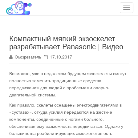
cloudteh.ru
Облако технологий
T
o
g
g
Компактный мягкий экзоскелет
l
разрабатывает Panasonic | Видео
e
n
17.10.2017
Обозреватель
a
v
i
Возможно, уже в недалеком будущем экзоскелеты смогут
g
полностью заменить традиционные средства
a
передвижения для людей с проблемами опорно-
t
двигательной системы.
i
Как правило, скелеты оснащены электродвигателями в
o
«суставах», откуда усилия передаются на жесткие
n
компоненты, соединенные с ногами больного,
обеспечивая ему возможность передвигаться. Однако у
большинства реабилитирующих экзоскелетов есть