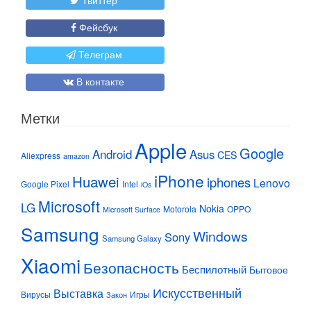
Фейсбук
Телеграм
В контакте
Метки
Apple
Google
Android
Asus
CES
Aliexpress
amazon
iPhone
Huawei
iphones
Lenovo
Google Pixel
Intel
iOs
Microsoft
LG
Nokia
Motorola
OPPO
Microsoft Surface
Samsung
Windows
Sony
Samsung Galaxy
Xiaomi
Безопасность
Беспилотный
Бытовое
Искусственный
Выставка
Вирусы
Игры
Закон