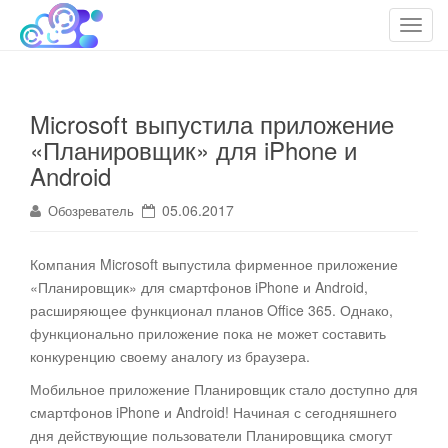
cloudteh.ru
Облако технологий
T
o
g
g
Microsoft выпустила приложение
l
«Планировщик» для iPhone и
e
n
Android
a
05.06.2017
Обозреватель
v
i
g
Компания Microsoft выпустила фирменное приложение
a
«Планировщик» для смартфонов iPhone и Android,
t
расширяющее функционал планов Office 365. Однако,
i
функционально приложение пока не может составить
o
конкуренцию своему аналогу из браузера.
n
Мобильное приложение Планировщик стало доступно для
смартфонов iPhone и Android! Начиная с сегодняшнего
дня действующие пользователи Планировщика смогут