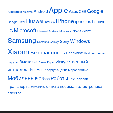
Apple
Google
Android
Asus
CES
Aliexpress
amazon
iPhone
Huawei
iphones
Lenovo
Google Pixel
Intel
iOs
Microsoft
LG
Nokia
Motorola
OPPO
Microsoft Surface
Samsung
Windows
Sony
Samsung Galaxy
Xiaomi
Безопасность
Беспилотный
Бытовое
Искусственный
Выставка
Вирусы
Игры
Закон
интеллект
Космос
Краудфандинг
Мероприятие
Мобильные
Роботы
Обзор
Технологии
Транспорт
носимая электроника
Электромобили
Яндекс
электро