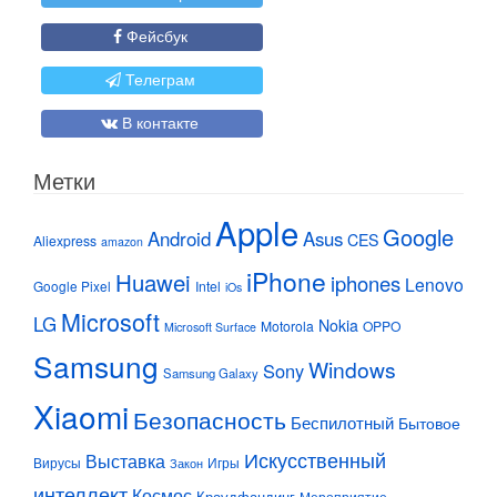
Фейсбук
Телеграм
В контакте
Метки
Apple
Google
Android
Asus
CES
Aliexpress
amazon
iPhone
Huawei
iphones
Lenovo
Google Pixel
Intel
iOs
Microsoft
LG
Nokia
Motorola
OPPO
Microsoft Surface
Samsung
Windows
Sony
Samsung Galaxy
Xiaomi
Безопасность
Беспилотный
Бытовое
Искусственный
Выставка
Вирусы
Игры
Закон
интеллект
Космос
Краудфандинг
Мероприятие