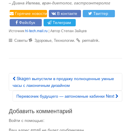
– Диана Ивлева, врач-диетолог, гастроэнтеролог
Горячие новости
В контакте
Твиттер
Фейсбук
Телеграм
Источник
hi-tech.mail.ru
| Автор Степан Зайцев
,
.
.
Советы
Здоровье
Технологии
permalink
Skagen выпустили в продажу полноценные умные
Post navigation
часы с лаконичным дизайном
Перевозчик будущего — автономные кабинки Next
Добавить комментарий
Войти с помощью:
Ваш адрес email не будет опубликован.