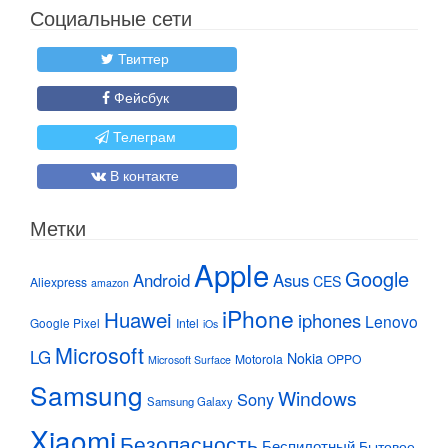
Социальные сети
Твиттер
Фейсбук
Телеграм
В контакте
Метки
Apple
Google
Android
Asus
CES
Aliexpress
amazon
iPhone
Huawei
iphones
Lenovo
Google Pixel
Intel
iOs
Microsoft
LG
Nokia
Motorola
OPPO
Microsoft Surface
Samsung
Windows
Sony
Samsung Galaxy
Xiaomi
Безопасность
Беспилотный
Бытовое