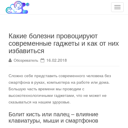
cloudteh.ru
Облако технологий
T
o
g
g
Какие болезни провоцируют
l
современные гаджеты и как от них
e
n
избавиться
a
16.02.2018
Обозреватель
v
i
g
Сложно себе представить современного человека без
a
смартфона в руках, компьютера на работе или дома.
t
Большую часть времени мы проводим с
i
высокотехнологичными гаджетами, что не может не
o
сказываться на нашем здоровье
.
n
Болит кисть или палец – влияние
клавиатуры, мыши и смартфонов