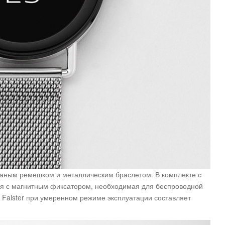
ожаным ремешком и металлическим браслетом. В комплекте с
ия с магнитным фиксатором, необходимая для беспроводной
 Falster при умеренном режиме эксплуатации составляет