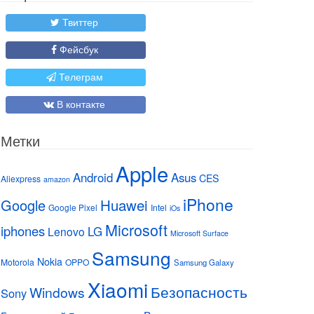
Твиттер
Фейсбук
Телеграм
В контакте
Метки
Apple
Android
Asus
CES
Aliexpress
amazon
iPhone
Huawei
Google
Google Pixel
Intel
iOs
Microsoft
iphones
LG
Lenovo
Microsoft Surface
Samsung
Nokia
Motorola
OPPO
Samsung Galaxy
Xiaomi
Безопасность
Windows
Sony