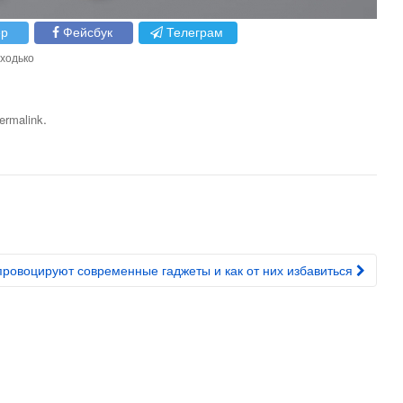
ер
Фейсбук
Телеграм
ходько
.
ermalink
провоцируют современные гаджеты и как от них избавиться