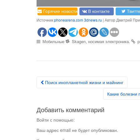
Горячие новости
В контакте
Твитт
Источник
phonearena.com
3dnews.ru
| Автор Дмитрий При
,
.
Мобильные
Skagen
носимая электроника
p
Поиск инопланетной жизни и майнинг
Post navigation
Какие болезни 
Добавить комментарий
Войти с помощью:
Ваш адрес email не будет опубликован.