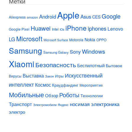
Метки
Apple
Google
Android
Asus
CES
Aliexpress
amazon
iPhone
Huawei
iphones
Lenovo
Google Pixel
Intel
iOs
Microsoft
LG
Nokia
Motorola
OPPO
Microsoft Surface
Samsung
Windows
Sony
Samsung Galaxy
Xiaomi
Безопасность
Беспилотный
Бытовое
Искусственный
Выставка
Вирусы
Игры
Закон
интеллект
Космос
Краудфандинг
Мероприятие
Мобильные
Роботы
Обзор
Технологии
Транспорт
носимая электроника
Электромобили
Яндекс
электро