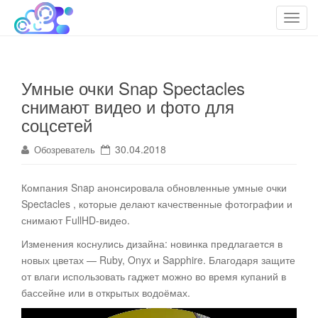
cloudteh.ru
Облако технологий
T
o
g
g
Умные очки Snap Spectacles
l
снимают видео и фото для
e
n
соцсетей
a
30.04.2018
Обозреватель
v
i
g
Компания Snap анонсировала обновленные умные очки
a
Spectacles , которые делают качественные фотографии и
t
снимают FullHD-видео
.
i
Изменения коснулись дизайна: новинка предлагается в
o
новых цветах — Ruby, Onyx и Sapphire. Благодаря защите
n
от влаги использовать гаджет можно во время купаний в
бассейне или в открытых водоёмах.
Видеоплеер