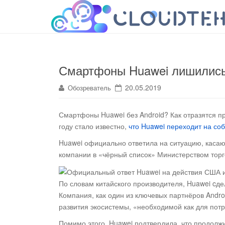
cloudteh.ru
Облако технологий
Смартфоны Huawei лишились
20.05.2019
Обозреватель
Смартфоны Huawei без Android? Как отразятся п
году стало известно,
что Huawei переходит на со
Huawei официально ответила на ситуацию, каса
компании в «чёрный список» Министерством тор
По словам китайского производителя, Huawei cде
Компания, как один из ключевых партнёров Andro
развития экосистемы, «необходимой как для потр
Помимо этого, Huawei подтвердила, что продолж