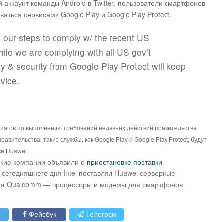
 аккаунт команды Android в Twitter: пользователи смартфонов
аться сервисами Google Play и Google Play Protect.
 our steps to comply w/ the recent US
le we are complying with all US gov’t
y & security from Google Play Protect will keep
vice.
шагов по выполнению требований недавних действий правительства
вительства, такие службы, как Google Play и Google Play Protect, будут
е Huawei.
ские компании объявили о
приостановке поставки
 сегодняшнего дня Intel поставлял Huawei серверные
 а Qualcomm — процессоры и модемы для смартфонов
Фейсбук
Телеграм