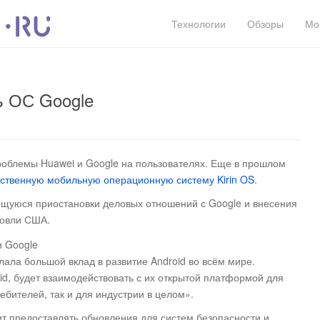
Технологии
Обзоры
Мо
 ОС Google
роблемы Huawei и Google на пользователях. Еще в прошлом
бственную мобильную операционную систему Kirin OS
.
ющуюся приостановки деловых отношений с Google и внесения
говли США.
лала большой вклад в развитие Android во всём мире.
id, будет взаимодействовать с их открытой платформой для
ебителей, так и для индустрии в целом».
ит предоставлять обновления для систем безопасности и