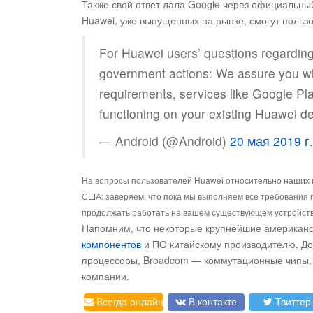
Также свой ответ дала Google через официальный
Huawei, уже выпущенных на рынке, смогут пользов
For Huawei users’ questions regarding
government actions: We assure you whi
requirements, services like Google Pla
functioning on your existing Huawei de
— Android (@Android)
20 мая 2019 г.
На вопросы пользователей Huawei относительно наших 
США: заверяем, что пока мы выполняем все требования пра
продолжать работать на вашем существующем устройств
Напомним, что некоторые крупнейшие американ
компонентов
и ПО китайскому производителю. До
процессоры, Broadcom — коммутационные чипы,
компании.
Всегда онлайн
В контакте
Твиттер