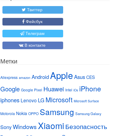
Твиттер
Фейсбук
Телеграм
В контакте
Метки
Apple
Android
Asus
CES
Aliexpress
amazon
iPhone
Huawei
Google
Google Pixel
Intel
iOs
Microsoft
iphones
LG
Lenovo
Microsoft Surface
Samsung
Nokia
Motorola
OPPO
Samsung Galaxy
Xiaomi
Безопасность
Windows
Sony