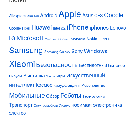
Apple
Google
Android
Asus
CES
Aliexpress
amazon
iPhone
Huawei
iphones
Lenovo
Google Pixel
Intel
iOs
Microsoft
LG
Nokia
Motorola
OPPO
Microsoft Surface
Samsung
Windows
Sony
Samsung Galaxy
Xiaomi
Безопасность
Беспилотный
Бытовое
Искусственный
Выставка
Вирусы
Игры
Закон
интеллект
Космос
Краудфандинг
Мероприятие
Мобильные
Роботы
Обзор
Технологии
Транспорт
носимая электроника
Электромобили
Яндекс
электро