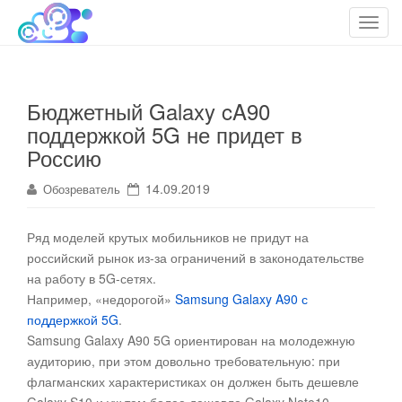
cloudteh.ru
Облако технологий
T
o
g
g
Бюджетный Galaxy cA90
l
поддержкой 5G не придет в
e
n
Россию
a
14.09.2019
Обозреватель
v
i
g
Ряд моделей крутых мобильников не придут на
a
российский рынок из-за ограничений в законодательстве
t
на работу в 5G-сетях.
i
Например, «недорогой»
Samsung Galaxy A90 с
o
поддержкой 5G
.
n
Samsung Galaxy A90 5G ориентирован на молодежную
аудиторию, при этом довольно требовательную: при
флагманских характеристиках он должен быть дешевле