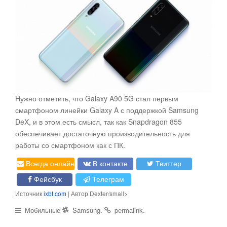
Нужно отметить, что Galaxy A90 5G стал первым
смартфоном линейки Galaxy A с поддержкой Samsung
DeX, и в этом есть смысл, так как Snapdragon 855
обеспечивает достаточную производительность для
работы со смартфоном как с ПК.
Всегда онлайн
В контакте
Твиттер
Фейсбук
Телеграм
Источник
ixbt.com
| Автор Dexter/small>
.
.
Мобильные
Samsung
permalink