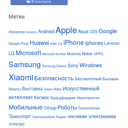
В контакте
Метки
Apple
Google
Android
Asus
CES
Aliexpress
amazon
iPhone
Huawei
iphones
Lenovo
Google Pixel
Intel
iOs
Microsoft
LG
Nokia
Motorola
OPPO
Microsoft Surface
Samsung
Windows
Sony
Samsung Galaxy
Xiaomi
Безопасность
Беспилотный
Бытовое
Искусственный
Выставка
Вирусы
Игры
Закон
интеллект
Космос
Краудфандинг
Мероприятие
Мобильные
Роботы
Обзор
Технологии
Транспорт
носимая электроника
Электромобили
Яндекс
электро