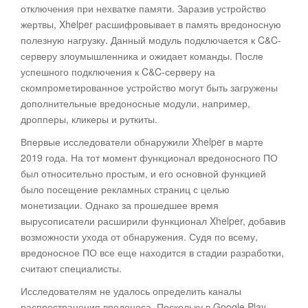
отключения при нехватке памяти. Заразив устройство
жертвы, Xhelper расшифровывает в память вредоносную
полезную нагрузку. Данный модуль подключается к C&C-
серверу злоумышленника и ожидает команды. После
успешного подключения к C&C-серверу на
скомпрометированное устройство могут быть загружены
дополнительные вредоносные модули, например,
дропперы, кликеры и руткиты.
Впервые исследователи обнаружили Xhelper в марте
2019 года. На тот момент функционал вредоносного ПО
был относительно простым, и его основной функцией
было посещение рекламных страниц с целью
монетизации. Однако за прошедшее время
вырусописатели расширили функционал Xhelper, добавив
возможности ухода от обнаружения. Судя по всему,
вредоносное ПО все еще находится в стадии разработки,
считают специалисты.
Исследователям не удалось определить каналы
распространения вредоноса. Поскольку в Google Play