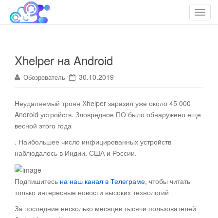
cloudteh.ru
Облако технологий
T
o
g
g
Xhelper на Android
l
e
30.10.2019
Обозреватель
n
a
Неудаляемый троян Xhelper заразил уже около 45 000
v
Android устройств. Зловредное ПО было обнаружено еще
i
весной этого года
g
a
. Наибольшее число инфицированных устройств
t
наблюдалось в Индии, США и России.
i
o
Подпишитесь
на наш канал в Телеграме
, чтобы читать
n
только интересные новости высоких технологий
За последние несколько месяцев тысячи пользователей