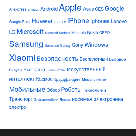
Apple
Google
Android
Asus
CES
Aliexpress
amazon
iPhone
Huawei
iphones
Lenovo
Google Pixel
Intel
iOs
Microsoft
LG
Nokia
Motorola
OPPO
Microsoft Surface
Samsung
Windows
Sony
Samsung Galaxy
Xiaomi
Безопасность
Беспилотный
Бытовое
Искусственный
Выставка
Вирусы
Игры
Закон
интеллект
Космос
Краудфандинг
Мероприятие
Мобильные
Роботы
Обзор
Технологии
Транспорт
носимая электроника
Электромобили
Яндекс
электро