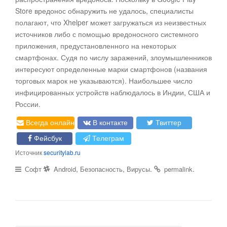
Store вредонос обнаружить не удалось, специалисты
полагают, что Xhelper может загружаться из неизвестных
источников либо с помощью вредоносного системного
приложения, предустановленного на некоторых
смартфонах. Судя по числу заражений, злоумышленников
интересуют определенные марки смартфонов (названия
торговых марок не указываются). Наибольшее число
инфицированных устройств наблюдалось в Индии, США и
России.
Всегда онлайн
В контакте
Твиттер
Фейсбук
Телеграм
Источник
securitylab.ru
,
,
.
.
Софт
Android
Безопасность
Вирусы
permalink