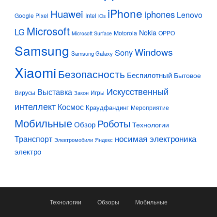
iPhone
Huawei
iphones
Lenovo
Google Pixel
Intel
iOs
Microsoft
LG
Nokia
Motorola
OPPO
Microsoft Surface
Samsung
Windows
Sony
Samsung Galaxy
Xiaomi
Безопасность
Беспилотный
Бытовое
Искусственный
Выставка
Вирусы
Игры
Закон
интеллект
Космос
Краудфандинг
Мероприятие
Мобильные
Роботы
Обзор
Технологии
Транспорт
носимая электроника
Электромобили
Яндекс
электро
Технологии
Обзоры
Мобильные