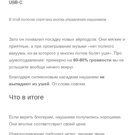
USB-C
.
В этой полоске спрятана кнопка управления наушником
Зато он похвалил посадку новых эйрподсов. Они мягкие и
приятные, а при проигрывании музыки «нет полного
вакуума, из-за которого у многих потом болят уши». Про
шумоподавление: примерно на
60-80% громкости
вы не
услышите вообще ничего вокруг.
Благодаря силиконовым насадкам наушники
не
выпадают из ушей
. От слова совсем.
Что в итоге
Если верить блогерам, наушники получились хорошими.
Они вполне соответствуют своей цене.
Шумоподавление работает четко, лишние звуки