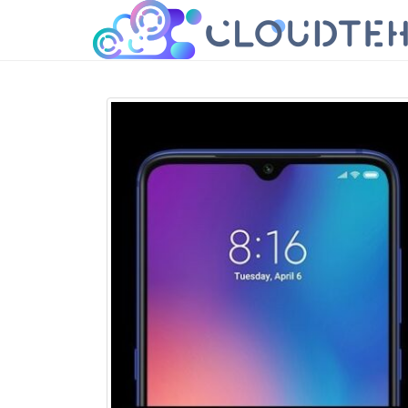
cloudteh.ru
Облако технологий