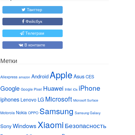
Твиттер
Фейсбук
Телеграм
В контакте
Метки
Apple
Android
Asus
CES
Aliexpress
amazon
iPhone
Huawei
Google
Google Pixel
Intel
iOs
Microsoft
iphones
LG
Lenovo
Microsoft Surface
Samsung
Nokia
Motorola
OPPO
Samsung Galaxy
Xiaomi
Безопасность
Windows
Sony