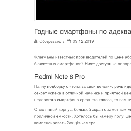
Годные смартфоны по адеква
09.12.2019
Обозреватель
Флагманы известных производителей по цене абс
бюджетных смартфонов?
Ниже доступные аппара
Redmi Note 8 Pro
Начну подборку с «топа за свои деньги», речь ид
секрет успеха в отличной начинке и приятной цен
недорогого смартфона среднего класса, то вам н
Стеклянный корпус, большой экран с заметным «
приличной ёмкости. Хотелось бы камеру получше
компенсировать Google-камера.