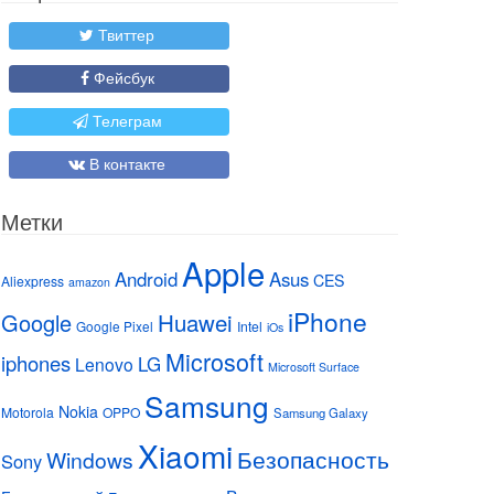
Твиттер
Фейсбук
Телеграм
В контакте
Метки
Apple
Android
Asus
CES
Aliexpress
amazon
iPhone
Huawei
Google
Google Pixel
Intel
iOs
Microsoft
iphones
LG
Lenovo
Microsoft Surface
Samsung
Nokia
Motorola
OPPO
Samsung Galaxy
Xiaomi
Безопасность
Windows
Sony