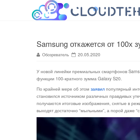
cloudteh.ru
Облако технологий
Samsung откажется от 100х з
20.05.2020
Обозреватель
У новой линейки премиальных смартфонов Samsu
функции 100-кратного зумма Galaxy S20
.
По крайней мере об этом
заявил
популярный инте
становился источником различных правдивых утеч
получаются итоговые изображения, снятые в ре
выходят достаточно “мыльными”, а порой даже “