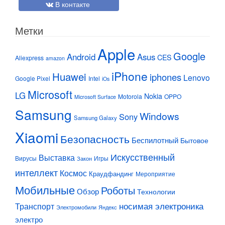
В контакте
Метки
Apple
Google
Android
Asus
CES
Aliexpress
amazon
iPhone
Huawei
iphones
Lenovo
Google Pixel
Intel
iOs
Microsoft
LG
Nokia
Motorola
OPPO
Microsoft Surface
Samsung
Windows
Sony
Samsung Galaxy
Xiaomi
Безопасность
Беспилотный
Бытовое
Искусственный
Выставка
Вирусы
Игры
Закон
интеллект
Космос
Краудфандинг
Мероприятие
Мобильные
Роботы
Обзор
Технологии
Транспорт
носимая электроника
Электромобили
Яндекс
электро