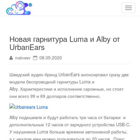
cloudteh.ru
Облако технологий
T
o
g
g
Новая гарнитура Luma и Alby от
l
UrbanEars
e
n
08.05.2020
matveev
a
v
i
Шведский аудио-бренд UrbanEars анонсировал сразу две
g
модели беспроводной гарнитуры Luma и
a
Alby. Характеристики и исполнение скромные, но стоят
t
они всего 99 и 69 долларов соответственно
.
i
o
n
Alby подешевле и будут работать три часа от батареи и
дополнительные 12 часов от зарядного устройства USB-C.
У наушников Luma больше времени автономной работы,
а с чехлом ими можно пользоваться до 20 часов.. Плюс