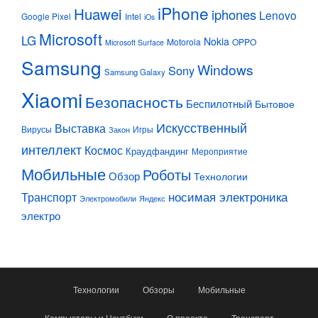
iPhone
Huawei
iphones
Lenovo
Google Pixel
Intel
iOs
Microsoft
LG
Nokia
Motorola
OPPO
Microsoft Surface
Samsung
Windows
Sony
Samsung Galaxy
Xiaomi
Безопасность
Беспилотный
Бытовое
Искусственный
Выставка
Вирусы
Игры
Закон
интеллект
Космос
Краудфандинг
Мероприятие
Мобильные
Роботы
Обзор
Технологии
Транспорт
носимая электроника
Электромобили
Яндекс
электро
Технологии
Обзоры
Мобильные
Компьютеры и Ноутбуки
О проекте
Транспорт