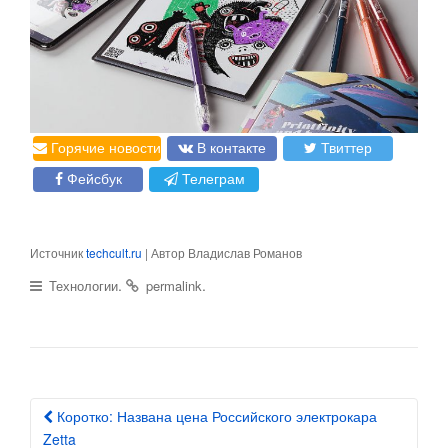
Горячие новости
В контакте
Твиттер
Фейсбук
Телеграм
Источник
techcult.ru
| Автор Владислав Романов
.
.
Технологии
permalink
Коротко: Названа цена Российского электрокара
Post navigation
Zetta