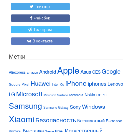
Твиттер
Фейсбук
Телеграм
В контакте
Метки
Apple
Google
Android
Asus
CES
Aliexpress
amazon
iPhone
Huawei
iphones
Lenovo
Google Pixel
Intel
iOs
Microsoft
LG
Nokia
Motorola
OPPO
Microsoft Surface
Samsung
Windows
Sony
Samsung Galaxy
Xiaomi
Безопасность
Беспилотный
Бытовое
Искусственный
Выставка
Вирусы
Игры
Закон