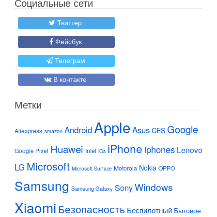
Социальные сети
Твиттер
Фейсбук
Телеграм
В контакте
Метки
Apple
Google
Android
Asus
CES
Aliexpress
amazon
iPhone
Huawei
iphones
Lenovo
Google Pixel
Intel
iOs
Microsoft
LG
Nokia
Motorola
OPPO
Microsoft Surface
Samsung
Windows
Sony
Samsung Galaxy
Xiaomi
Безопасность
Беспилотный
Бытовое