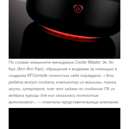
По словам комьюнити-менеджера Cooler Master Эн Эн
Као (Ann Ann Kao), обращение к модерам за помощью в
создании KFConsole полностью себя оправдало.
«Эти
ребята могут создать компьютер из машины, танка,
акулы, супергероя, так что задача по созданию ПК из
ведёрка курицы для них оказалась полностью
выполнимой»
, — отметила представительница компании.