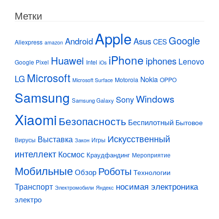
Метки
Apple
Google
Android
Asus
CES
Aliexpress
amazon
iPhone
Huawei
iphones
Lenovo
Google Pixel
Intel
iOs
Microsoft
LG
Nokia
Motorola
OPPO
Microsoft Surface
Samsung
Windows
Sony
Samsung Galaxy
Xiaomi
Безопасность
Беспилотный
Бытовое
Искусственный
Выставка
Вирусы
Игры
Закон
интеллект
Космос
Краудфандинг
Мероприятие
Мобильные
Роботы
Обзор
Технологии
Транспорт
носимая электроника
Электромобили
Яндекс
электро