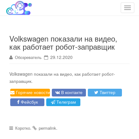
cloudteh.ru
Облако технологий
T
o
g
g
Volkswagen показали на видео,
l
как работает робот-заправщик
e
n
29.12.2020
Обозреватель
a
v
i
Volkswagen показали на видео, как работает робот-
g
заправщик.
a
Горячие новости
В контакте
Твиттер
t
i
Фейсбук
Телеграм
o
n
.
.
Коротко
permalink