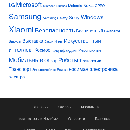
Microsoft
LG
Nokia
Motorola
OPPO
Microsoft Surface
Samsung
Windows
Sony
Samsung Galaxy
Xiaomi
Безопасность
Беспилотный
Бытовое
Искусственный
Выставка
Вирусы
Игры
Закон
интеллект
Космос
Краудфандинг
Мероприятие
Мобильные
Роботы
Обзор
Технологии
Транспорт
носимая электроника
Электромобили
Яндекс
электро
Технологии
Обзоры
Мобильные
Компьютеры и Ноутбуки
О проекте
Транспорт
Советы
Софт
Игры
Безопасность