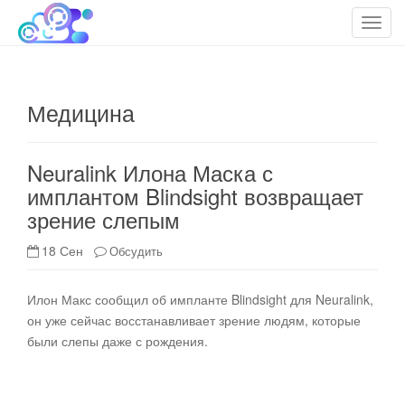
cloudteh.ru
Облако технологий
T
o
g
g
Медицина
l
e
n
Neuralink Илона Маска с
a
имплантом Blindsight возвращает
v
зрение слепым
i
g
18 Сен
Обсудить
a
t
i
​Илон Макс сообщил об импланте Blindsight для Neuralink,
o
он уже сейчас восстанавливает зрение людям, которые
n
были слепы даже с рождения.