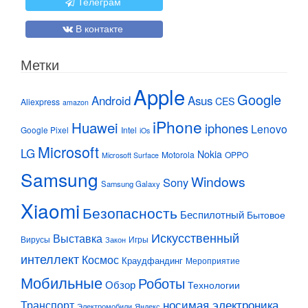
Телеграм
В контакте
Метки
Apple
Google
Android
Asus
CES
Aliexpress
amazon
iPhone
Huawei
iphones
Lenovo
Google Pixel
Intel
iOs
Microsoft
LG
Nokia
Motorola
OPPO
Microsoft Surface
Samsung
Windows
Sony
Samsung Galaxy
Xiaomi
Безопасность
Беспилотный
Бытовое
Искусственный
Выставка
Вирусы
Игры
Закон
интеллект
Космос
Краудфандинг
Мероприятие
Мобильные
Роботы
Обзор
Технологии
Транспорт
носимая электроника
Электромобили
Яндекс