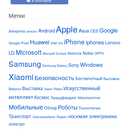
В контакте
Метки
Apple
Google
Android
Asus
CES
Aliexpress
amazon
iPhone
Huawei
iphones
Lenovo
Google Pixel
Intel
iOs
Microsoft
LG
Nokia
Motorola
OPPO
Microsoft Surface
Samsung
Windows
Sony
Samsung Galaxy
Xiaomi
Безопасность
Беспилотный
Бытовое
Искусственный
Выставка
Вирусы
Игры
Закон
интеллект
Космос
Краудфандинг
Мероприятие
Мобильные
Роботы
Обзор
Технологии
Транспорт
носимая электроника
Электромобили
Яндекс
электро