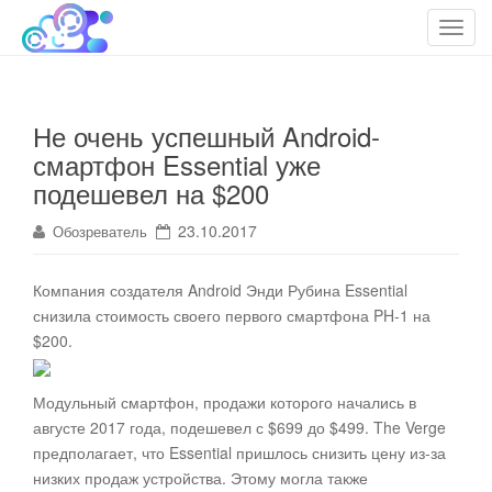
cloudteh.ru
Облако технологий
T
o
g
g
Не очень успешный Android-
l
смартфон Essential уже
e
n
подешевел на $200
a
23.10.2017
Обозреватель
v
i
g
Компания создателя Android Энди Рубина Essential
a
снизила стоимость своего первого смартфона PH-1 на
t
$200.
i
o
Модульный смартфон, продажи которого начались в
n
августе 2017 года, подешевел с $699 до $499. The Verge
предполагает, что Essential пришлось снизить цену из-за
низких продаж устройства. Этому могла также