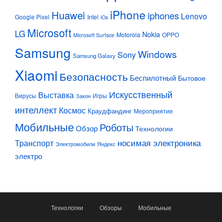
iPhone
Huawei
iphones
Lenovo
Google Pixel
Intel
iOs
Microsoft
LG
Nokia
Motorola
OPPO
Microsoft Surface
Samsung
Windows
Sony
Samsung Galaxy
Xiaomi
Безопасность
Беспилотный
Бытовое
Искусственный
Выставка
Вирусы
Игры
Закон
интеллект
Космос
Краудфандинг
Мероприятие
Мобильные
Роботы
Обзор
Технологии
Транспорт
носимая электроника
Электромобили
Яндекс
электро
Технологии
Обзоры
Мобильные