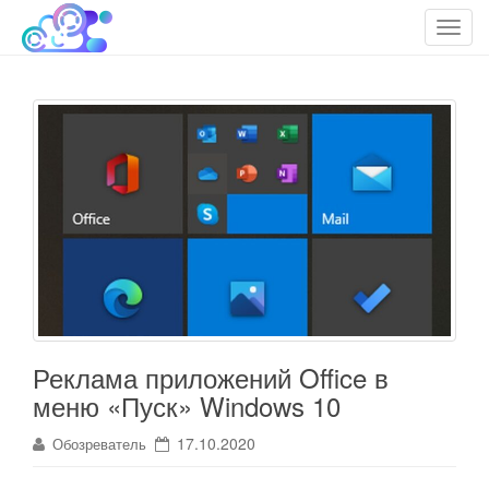
cloudteh.ru
Облако технологий
T
o
g
g
l
e
n
a
v
i
g
a
t
i
Реклама приложений Office в
o
меню «Пуск» Windows 10
n
17.10.2020
Обозреватель