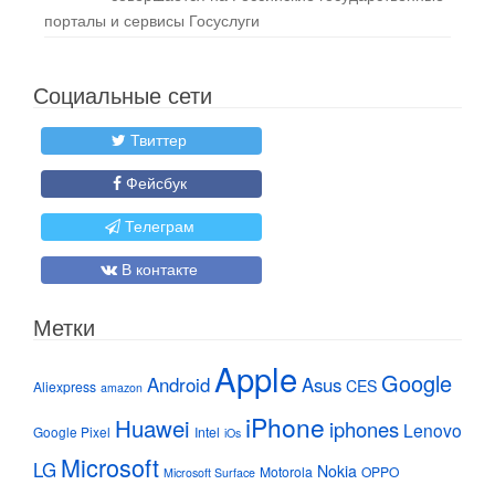
порталы и сервисы Госуслуги
Социальные сети
Твиттер
Фейсбук
Телеграм
В контакте
Метки
Apple
Google
Android
Asus
CES
Aliexpress
amazon
iPhone
Huawei
iphones
Lenovo
Google Pixel
Intel
iOs
Microsoft
LG
Nokia
Motorola
OPPO
Microsoft Surface