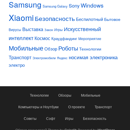
Samsung
Windows
Sony
Samsung Galaxy
Xiaomi
Безопасность
Беспилотный
Бытовое
Искусственный
Выставка
Вирусы
Игры
Закон
интеллект
Космос
Краудфандинг
Мероприятие
Мобильные
Роботы
Обзор
Технологии
Транспорт
носимая электроника
Электромобили
Яндекс
электро
Технологии
Обзоры
Мобильные
Компьютеры и Ноутбуки
О проекте
Транспорт
Советы
Софт
Игры
Безопасность
Облако технологий Theme by
Colorlib
Powered by
WordPress