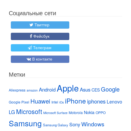
Социальные сети
Твиттер
Фейсбук
Телеграм
В контакте
Метки
Apple
Google
Android
Asus
CES
Aliexpress
amazon
iPhone
Huawei
iphones
Lenovo
Google Pixel
Intel
iOs
Microsoft
LG
Nokia
Motorola
OPPO
Microsoft Surface
Samsung
Windows
Sony
Samsung Galaxy