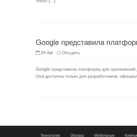
Vision […]
Google представила платфор
29 Авг
Обсудить
Google представила платформу для приложений д
Она доступна только для разработчиков, официа
Технологии
Обзоры
Мобильные
Компью