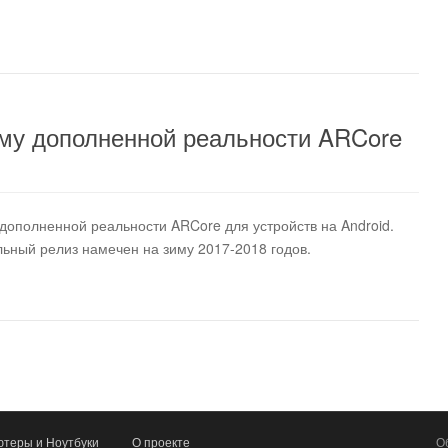
му дополненной реальности ARCore
ополненной реальности ARCore для устройств на Android.
льный релиз намечен на зиму 2017-2018 годов.
теры и Ноутбуки
О проекте
О