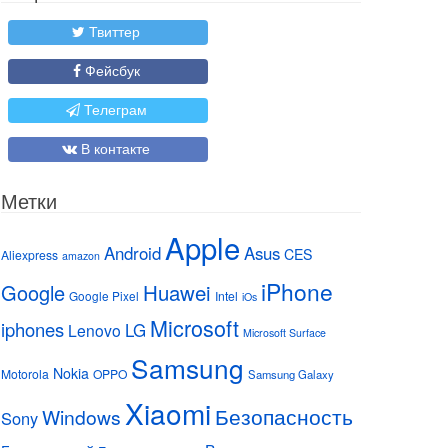
Твиттер
Фейсбук
Телеграм
В контакте
Метки
Apple
Android
Asus
CES
Aliexpress
amazon
iPhone
Huawei
Google
Google Pixel
Intel
iOs
Microsoft
iphones
LG
Lenovo
Microsoft Surface
Samsung
Nokia
Motorola
OPPO
Samsung Galaxy
Xiaomi
Безопасность
Windows
Sony