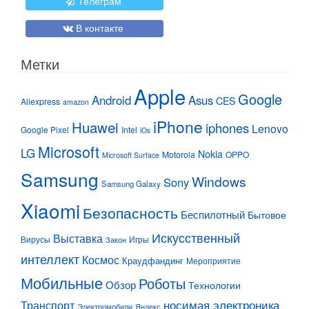
Телеграм
В контакте
Метки
Apple
Google
Android
Asus
CES
Aliexpress
amazon
iPhone
Huawei
iphones
Lenovo
Google Pixel
Intel
iOs
Microsoft
LG
Nokia
Motorola
OPPO
Microsoft Surface
Samsung
Windows
Sony
Samsung Galaxy
Xiaomi
Безопасность
Беспилотный
Бытовое
Искусственный
Выставка
Вирусы
Игры
Закон
интеллект
Космос
Краудфандинг
Мероприятие
Мобильные
Роботы
Обзор
Технологии
Транспорт
носимая электроника
Электромобили
Яндекс