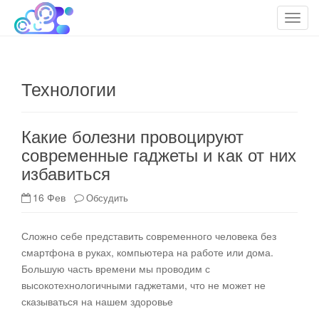
cloudteh.ru
Облако технологий
T
o
g
g
Технологии
l
e
n
Какие болезни провоцируют
a
современные гаджеты и как от них
v
избавиться
i
g
16 Фев
Обсудить
a
t
i
Сложно себе представить современного человека без
o
смартфона в руках, компьютера на работе или дома.
n
Большую часть времени мы проводим с
высокотехнологичными гаджетами, что не может не
сказываться на нашем здоровье